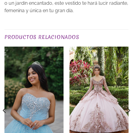
o un jardín encantado, este vestido te hará lucir radiante,
femenina y única en tu gran día.
TALLA
XS, S, M, L, XL, 2XL, 3XL
PRODUCTOS RELACIONADOS
PLAZO DE ENTREGA
Plazo de Entrega: 120 días
COLOR
Morados / Lilas