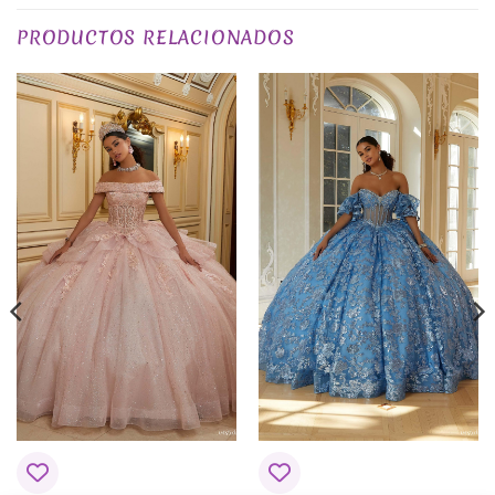
TALLA
XS, S, M, L, XL, 2XL, 3XL
No hay valoraciones aún.
PRODUCTOS RELACIONADOS
EXCLUSIVO_ONLINE
yes
COLOR
Rosas
Sé el primero en valorar “Vestido de 15 años
PLAZO DE ENTREGA
Plazo de Entrega: 120 días
Antonina Rosa”
Tu puntuación
*
Tu valoración
*
Nombre
*