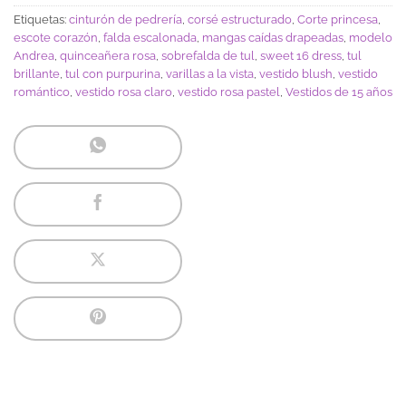
Etiquetas:
cinturón de pedrería
,
corsé estructurado
,
Corte princesa
,
escote corazón
,
falda escalonada
,
mangas caídas drapeadas
,
modelo
Andrea
,
quinceañera rosa
,
sobrefalda de tul
,
sweet 16 dress
,
tul
brillante
,
tul con purpurina
,
varillas a la vista
,
vestido blush
,
vestido
romántico
,
vestido rosa claro
,
vestido rosa pastel
,
Vestidos de 15 años