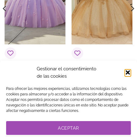
Vestido de 15 años
Vestido de 15 años
Gestionar el consentimiento
Alondra Lila
Amelia Amarillo
de las cookies
$
1,373.50
$
2,296.86
Para ofrecer las mejores experiencias, utilizamos tecnologías como las
cookies para almacenar y/o acceder a la información del dispositivo.
Aceptar nos permitirá procesar datos como el comportamiento de
navegación o las identificaciones únicas en este sitio. No aceptar puede
Visa
MasterCard
American
PayPal
Klarna
Google
afectar negativamente a ciertas funciones.
Express
Pay
TIENDA
BLOG
GUÍA DE COMPRA
CONTACTO
COOKIES
LEGAL
PRIVACIDAD
TRABAJA CON NOSOTROS
ACEPTAR
LINK DE AFILIADOS