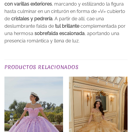
con varillas exteriores
, marcando y estilizando la figura
hasta culminar en un cinturón en forma de «V» cubierto
de
cristales y pedrería
. A partir de allí, cae una
deslumbrante falda de
tul brillante
complementada por
una hermosa
sobrefalda escalonada
, aportando una
presencia romántica y llena de luz.
COLOR
Rosas
PRODUCTOS RELACIONADOS
TALLA
XS, S, M, L, XL, 2XL, 3XL
EXCLUSIVO_ONLINE
yes
PLAZO DE ENTREGA
Plazo de Entrega: 120 días