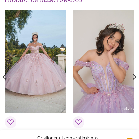
PLAZO DE ENTREGA
Plazo de Entrega: 120 días
EXCLUSIVO_ONLINE
yes
COLOR
Morados / Lilas
Vestido de 15 años
Vestido de 15 años
Gestionar el consentimiento