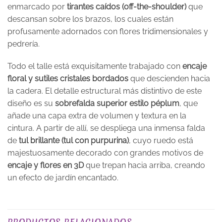
enmarcado por
tirantes caídos (off-the-shoulder)
que
descansan sobre los brazos, los cuales están
profusamente adornados con flores tridimensionales y
pedrería.
Todo el talle está exquisitamente trabajado con
encaje
floral y sutiles cristales bordados
que descienden hacia
la cadera. El detalle estructural más distintivo de este
diseño es su
sobrefalda superior estilo péplum
, que
añade una capa extra de volumen y textura en la
cintura. A partir de allí, se despliega una inmensa falda
de
tul brillante (tul con purpurina)
, cuyo ruedo está
majestuosamente decorado con grandes motivos de
encaje y flores en 3D
que trepan hacia arriba, creando
un efecto de jardín encantado.
TALLA
XS, S, M, L, XL, 2XL, 3XL
PRODUCTOS RELACIONADOS