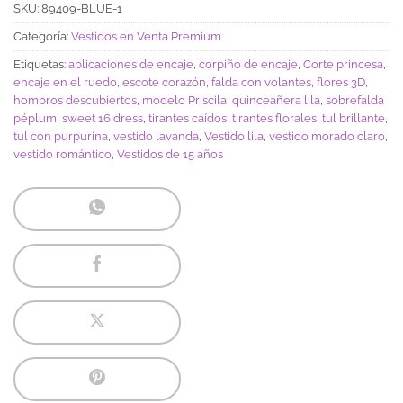
SKU:
89409-BLUE-1
Categoría:
Vestidos en Venta Premium
Etiquetas:
aplicaciones de encaje
,
corpiño de encaje
,
Corte princesa
,
encaje en el ruedo
,
escote corazón
,
falda con volantes
,
flores 3D
,
hombros descubiertos
,
modelo Priscila
,
quinceañera lila
,
sobrefalda
péplum
,
sweet 16 dress
,
tirantes caídos
,
tirantes florales
,
tul brillante
,
tul con purpurina
,
vestido lavanda
,
Vestido lila
,
vestido morado claro
,
vestido romántico
,
Vestidos de 15 años