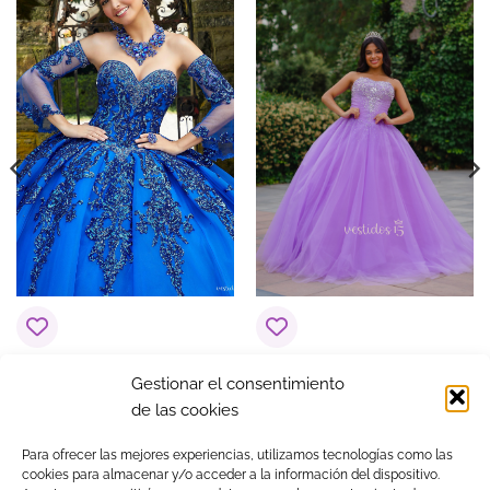
COLOR
Rosas
Vestido de 15 años
Vestido Pedrería color
Gestionar el consentimiento
Aixa Azul rey
lila o morado
de las cookies
$
1,374.93
$
231.08
Para ofrecer las mejores experiencias, utilizamos tecnologías como las
cookies para almacenar y/o acceder a la información del dispositivo.