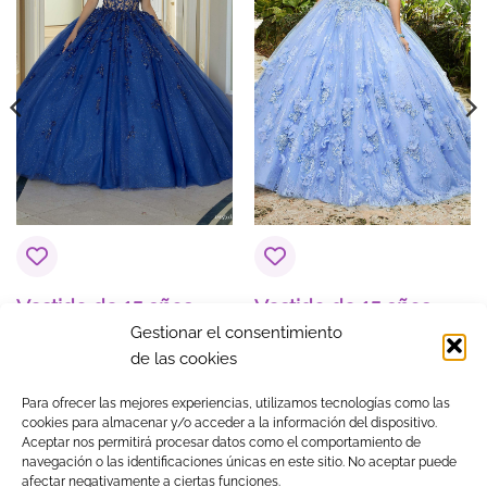
Vestido de 15 años
Vestido de 15 años
Ángela Azul Rey
Audelia Azul
Gestionar el consentimiento
$
1,374.93
$
1,374.93
de las cookies
Para ofrecer las mejores experiencias, utilizamos tecnologías como las
cookies para almacenar y/o acceder a la información del dispositivo.
Aceptar nos permitirá procesar datos como el comportamiento de
navegación o las identificaciones únicas en este sitio. No aceptar puede
Visa
MasterCard
American
PayPal
Klarna
Google
afectar negativamente a ciertas funciones.