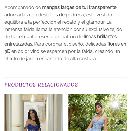
Acompañado de
mangas largas de tul transparente
adornadas con destellos de pedrería, este vestido
equilibra a la perfección el recato y el glamour. La
inmensa falda llama la atención por su exclusivo tejido
de tul, el cual presenta un patrón de
líneas brillantes
entrelazadas
. Para coronar el diseño, delicadas
flores en
3D
en color vino se esparcen por la falda, creando un
efecto de jardín encantado de alta costura.
PLAZO DE ENTREGA
Plazo de Entrega: 120 días
PRODUCTOS RELACIONADOS
TALLA
XS, S, M, L, XL, 2XL, 3XL
EXCLUSIVO_ONLINE
yes
COLOR
Rojos