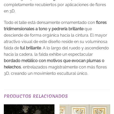
completamente recubiertos por aplicaciones de flores
en 3D.
Todo el talle está densamente ornamentado con
flores
tridimensionales a tono y pedrería brillante
que
desciende de forma orgánica hacia la cintura. El mayor
atractivo visual de este diseño reside en su voluminosa
falda de
tul brillante
. A lo largo del ruedo y ascendiendo
hacia la cadera, la falda exhibe un espectacular
bordado metálico con motivos que evocan plumas o
helechos
, entrelazados magistralmente con más flores
3D, creando un movimiento escultural único.
TALLA
XS, S, M, L, XL, 2XL, 3XL
PRODUCTOS RELACIONADOS
PLAZO DE ENTREGA
Plazo de Entrega: 120 días
EXCLUSIVO_ONLINE
yes