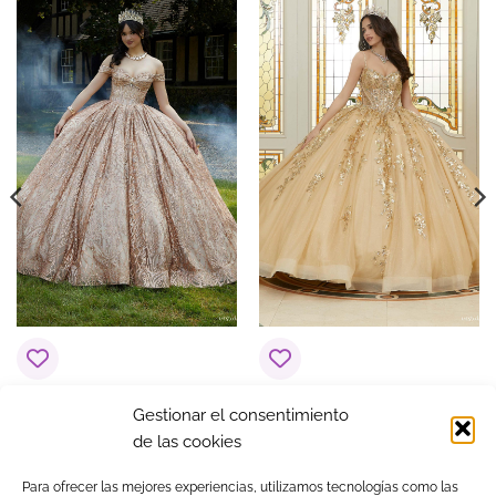
COLOR
Rojos
Vestido de 15 años
Vestido de 15 años
Gestionar el consentimiento
Adriana Rosa Rose
Araceli Amarillo
de las cookies
Gold
1.600,00
€
1.490,00
€
Para ofrecer las mejores experiencias, utilizamos tecnologías como las