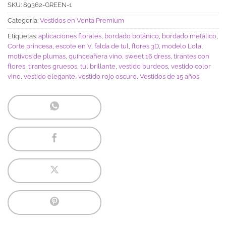
SKU:
89362-GREEN-1
Categoría:
Vestidos en Venta Premium
Etiquetas:
aplicaciones florales
,
bordado botánico
,
bordado metálico
,
Corte princesa
,
escote en V
,
falda de tul
,
flores 3D
,
modelo Lola
,
motivos de plumas
,
quinceañera vino
,
sweet 16 dress
,
tirantes con
flores
,
tirantes gruesos
,
tul brillante
,
vestido burdeos
,
vestido color
vino
,
vestido elegante
,
vestido rojo oscuro
,
Vestidos de 15 años