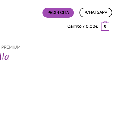
WHATSAPP
PEDIR CITA
0
Carrito /
0,00
€
A PREMIUM
ila