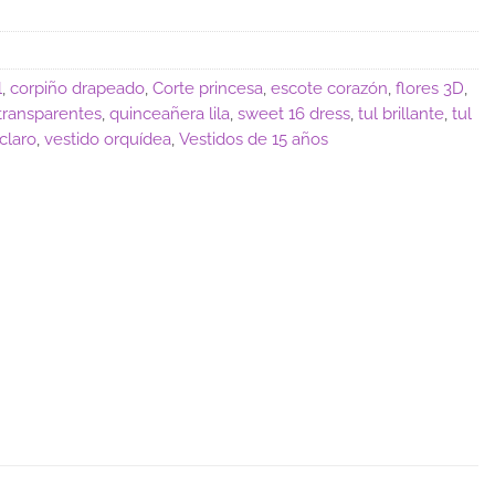
l
,
corpiño drapeado
,
Corte princesa
,
escote corazón
,
flores 3D
,
transparentes
,
quinceañera lila
,
sweet 16 dress
,
tul brillante
,
tul
claro
,
vestido orquídea
,
Vestidos de 15 años