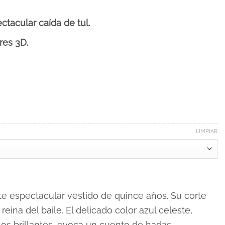
tacular caída de tul.
res 3D.
LIMPIAR
e espectacular vestido de quince años. Su corte
eina del baile. El delicado color azul celeste,
los brillantes, evoca un cuento de hadas.