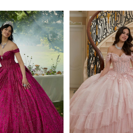
XS, S, M, L, XL, 2XL, 3XL
yes
Plazo de Entrega: 120 días