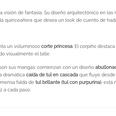
 visión de fantasía. Su diseño arquitectónico en las 
ra la quinceañera que desea un look de cuento de had
nta un voluminoso
corte princesa
. El corpiño destac
do visualmente el talle.
o son sus mangas: comienzan con un diseño
abullona
na dramática
caída de tul en cascada
que fluye desde 
inmensa falda de
tul brillante (tul con purpurina)
, est
z a cada paso.
Morados / Lilas