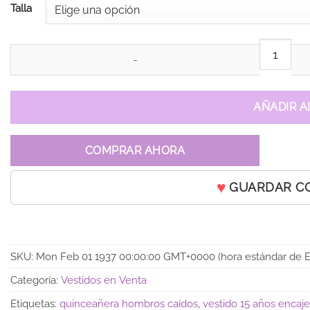
Talla
Vestido de 15 años Eleonor Azul Rey cantidad
AÑADIR A
COMPRAR AHORA
GUARDAR C
SKU:
Mon Feb 01 1937 00:00:00 GMT+0000 (hora estándar de E
Categoría:
Vestidos en Venta
Etiquetas:
quinceañera hombros caídos
,
vestido 15 años encaje