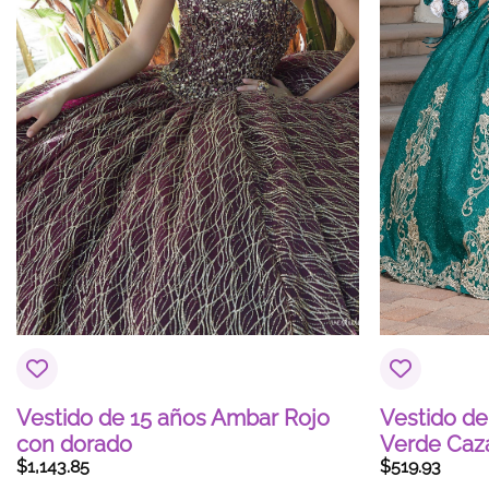
Vestido de 15 años Ambar Rojo
Vestido de
con dorado
Verde Caz
$
1,143.85
$
519.93