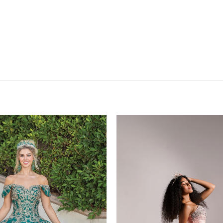
XS, S, M, L, XL, 2XL, 3XL
Plazo de Entrega: 21 días
Azules