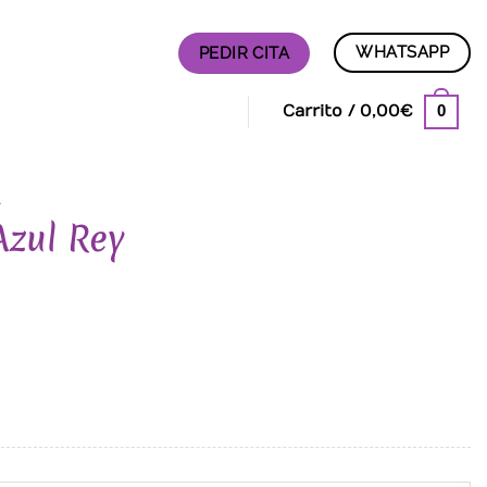
WHATSAPP
PEDIR CITA
0
Carrito /
0,00
€
A
Azul Rey