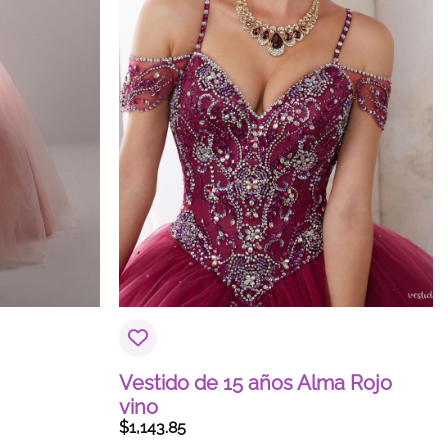
Vestido de 15 años Alma Rojo
vino
$
1,143.85