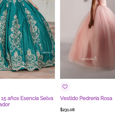
 15 años Esencia Selva
Vestido Pedrería Rosa
ador
$
231.08