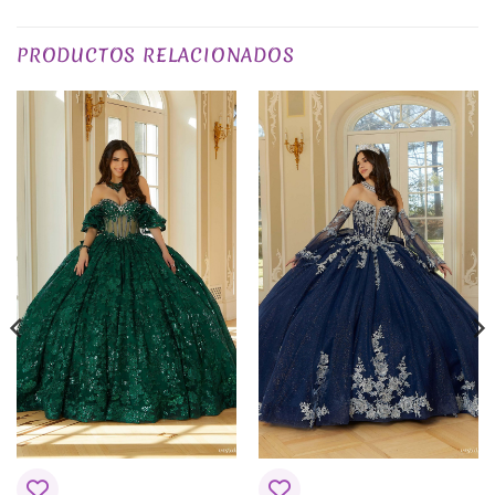
TALLA
XS, S, M, L, XL, 2XL, 3XL
PRODUCTOS RELACIONADOS
EXCLUSIVO_ONLINE
yes
COLOR
Rojos
PLAZO DE ENTREGA
Plazo de Entrega: 120 días