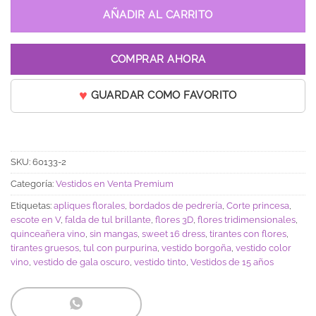
AÑADIR AL CARRITO
COMPRAR AHORA
GUARDAR COMO FAVORITO
SKU:
60133-2
Categoría:
Vestidos en Venta Premium
Etiquetas:
apliques florales
,
bordados de pedrería
,
Corte princesa
,
escote en V
,
falda de tul brillante
,
flores 3D
,
flores tridimensionales
,
quinceañera vino
,
sin mangas
,
sweet 16 dress
,
tirantes con flores
,
tirantes gruesos
,
tul con purpurina
,
vestido borgoña
,
vestido color
vino
,
vestido de gala oscuro
,
vestido tinto
,
Vestidos de 15 años