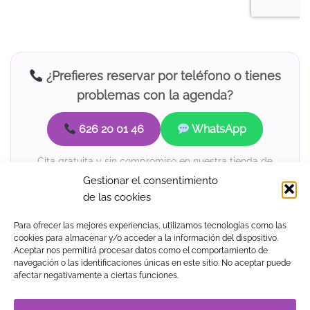
¿Prefieres reservar por teléfono o tienes
problemas con la agenda?
626 20 01 46
WhatsApp
Cita gratuita y sin compromiso en nuestra tienda de
Valencia.
Gestionar el consentimiento
de las cookies
Para ofrecer las mejores experiencias, utilizamos tecnologías como las
cookies para almacenar y/o acceder a la información del dispositivo.
Aceptar nos permitirá procesar datos como el comportamiento de
navegación o las identificaciones únicas en este sitio. No aceptar puede
Visa
MasterCard
American
PayPal
Klarna
Google
afectar negativamente a ciertas funciones.
Express
Pay
TIENDA
BLOG
GUÍA DE COMPRA
CONTACTO
COOKIES