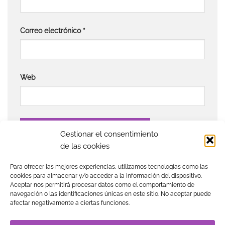
Correo electrónico
*
Web
Gestionar el consentimiento
de las cookies
Para ofrecer las mejores experiencias, utilizamos tecnologías como las
cookies para almacenar y/o acceder a la información del dispositivo.
Aceptar nos permitirá procesar datos como el comportamiento de
navegación o las identificaciones únicas en este sitio. No aceptar puede
Visa
MasterCard
American
PayPal
Klarna
Google
afectar negativamente a ciertas funciones.
Express
Pay
TIENDA
BLOG
GUÍA DE COMPRA
CONTACTO
COOKIES