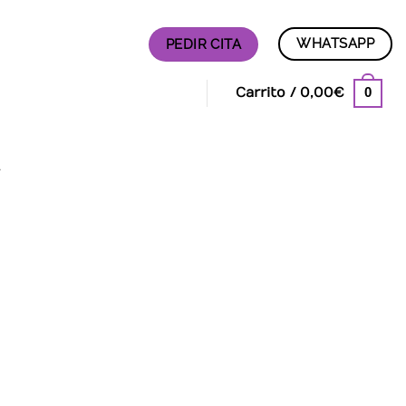
WHATSAPP
PEDIR CITA
0
Carrito /
0,00
€
A