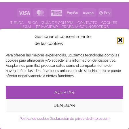
Visa
MasterCard
American
PayPal
Klarna
Google
Express
Pay
TIENDA
BLOG
GUÍA DE COMPRA
CONTACTO
COOKIES
LEGAL
PRIVACIDAD
TRABAJA CON NOSOTROS
LINK DE AFILIADOS
Gestionar el consentimiento
de las cookies
© Copyright
. Vestidos
2026
15 ®
Para ofrecer las mejores experiencias, utilizamos tecnologías como las
cookies para almacenar y/o acceder a la información del dispositivo.
Aceptar nos permitirá procesar datos como el comportamiento de
navegación o las identificaciones únicas en este sitio. No aceptar puede
afectar negativamente a ciertas funciones.
ACEPTAR
DENEGAR
Política de cookies
Declaración de privacidad
Impressum