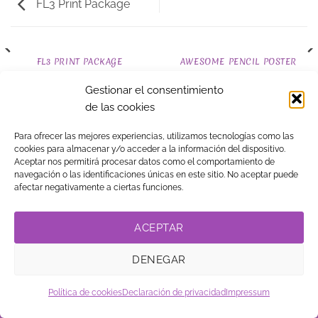
FL3 Print Package
FL3 PRINT PACKAGE
AWESOME PENCIL POSTER
Gestionar el consentimiento
de las cookies
Visa
MasterCard
American
PayPal
Klarna
Google
Para ofrecer las mejores experiencias, utilizamos tecnologías como las
Express
Pay
cookies para almacenar y/o acceder a la información del dispositivo.
TIENDA
BLOG
GUÍA DE COMPRA
CONTACTO
COOKIES
Aceptar nos permitirá procesar datos como el comportamiento de
LEGAL
PRIVACIDAD
TRABAJA CON NOSOTROS
LINK DE AFILIADOS
navegación o las identificaciones únicas en este sitio. No aceptar puede
afectar negativamente a ciertas funciones.
© Copyright
. Vestidos
2026
15 ®
ACEPTAR
DENEGAR
Política de cookies
Declaración de privacidad
Impressum