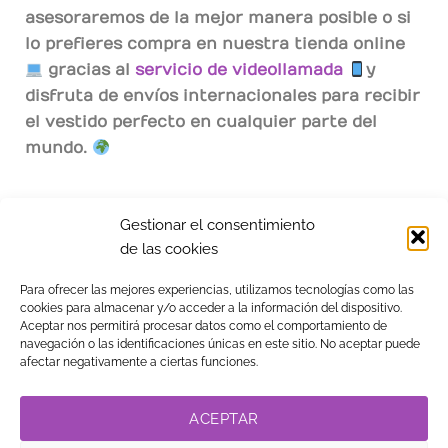
asesoraremos de la mejor manera posible o si 
lo prefieres compra en nuestra tienda online 
 gracias al 
servicio de videollamada
y 
disfruta de envíos internacionales para recibir 
el vestido perfecto en cualquier parte del 
mundo. 
¡Vive la experiencia Vestidos 15!
Gestionar el consentimiento
de las cookies
Para ofrecer las mejores experiencias, utilizamos tecnologías como las
cookies para almacenar y/o acceder a la información del dispositivo.
Aceptar nos permitirá procesar datos como el comportamiento de
navegación o las identificaciones únicas en este sitio. No aceptar puede
afectar negativamente a ciertas funciones.
TIENDA
BLOG
GUÍA DE COMPRA
CONTACTO
COOKIES
LEGAL
PRIVACIDAD
TRABAJA CON NOSOTROS
ACEPTAR
LINK DE AFILIADOS