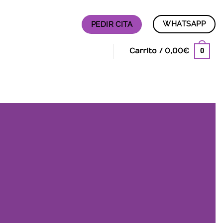
WHATSAPP
PEDIR CITA
0
Carrito /
0,00
€