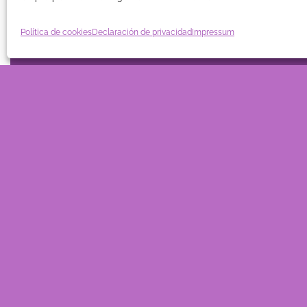
Política de cookies
Declaración de privacidad
Impressum
TIENDA
BLOG
GUÍA DE COMPRA
CONTACTO
COOKIE