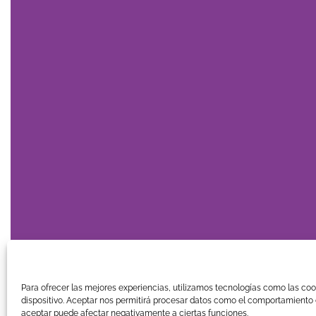
Para ofrecer las mejores experiencias, utilizamos tecnologías como las co
dispositivo. Aceptar nos permitirá procesar datos como el comportamiento d
aceptar puede afectar negativamente a ciertas funciones.