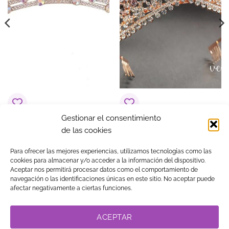
Gestionar el consentimiento
Tiara Dorada
Tiara Rosa
de las cookies
15,00
€
15,00
€
Para ofrecer las mejores experiencias, utilizamos tecnologías como las
cookies para almacenar y/o acceder a la información del dispositivo.
Aceptar nos permitirá procesar datos como el comportamiento de
navegación o las identificaciones únicas en este sitio. No aceptar puede
Visa
MasterCard
American
PayPal
Klarna
Google
afectar negativamente a ciertas funciones.
Express
Pay
TIENDA
BLOG
GUÍA DE COMPRA
CONTACTO
COOKIES
LEGAL
PRIVACIDAD
TRABAJA CON NOSOTROS
ACEPTAR
LINK DE AFILIADOS