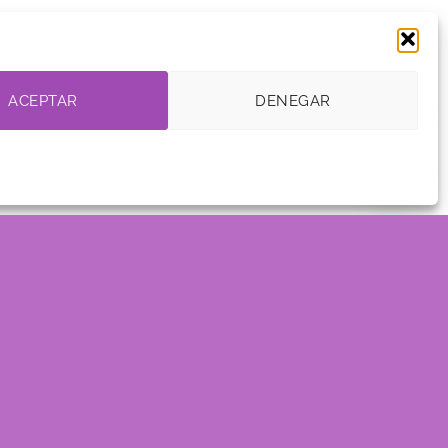
ACEPTAR
DENEGAR
Find a hotel
Lorem ipsum dolor sit amet, consectetuer
adipiscing elit, sed diam nonummy nibh euismod
tincidunt ut laoreet dolore magna aliquam erat
volutpat….