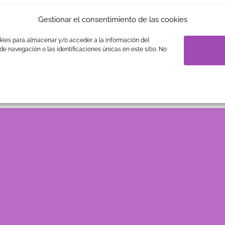
Gestionar el consentimiento de las cookies
okies para almacenar y/o acceder a la información del
e navegación o las identificaciones únicas en este sitio. No
Book Events
Lorem ipsum dolor sit amet, consectetuer
adipiscing elit, sed diam nonummy nibh euismod
tincidunt ut laoreet dolore magna aliquam erat
volutpat….