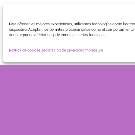
Para ofrecer las mejores experiencias, utilizamos tecnologías como las co
dispositivo. Aceptar nos permitirá procesar datos como el comportamiento d
aceptar puede afectar negativamente a ciertas funciones.
Política de cookies
Declaración de privacidad
Impressum
Explore Things
Lorem ipsum dolor sit amet, consectetuer
adipiscing elit, sed diam nonummy nibh euismod
tincidunt ut laoreet dolore magna aliquam erat
volutpat….