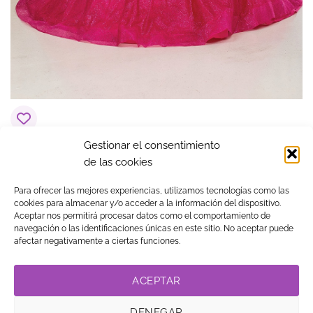
Gestionar el consentimiento
Vestido de 15 años Euforia Fucsia
de las cookies
$
1,039.86
Para ofrecer las mejores experiencias, utilizamos tecnologías como las
cookies para almacenar y/o acceder a la información del dispositivo.
Aceptar nos permitirá procesar datos como el comportamiento de
navegación o las identificaciones únicas en este sitio. No aceptar puede
Visa
MasterCard
American
PayPal
Klarna
Google
afectar negativamente a ciertas funciones.
Express
Pay
TIENDA
BLOG
GUÍA DE COMPRA
CONTACTO
COOKIES
LEGAL
PRIVACIDAD
TRABAJA CON NOSOTROS
ACEPTAR
LINK DE AFILIADOS
DENEGAR