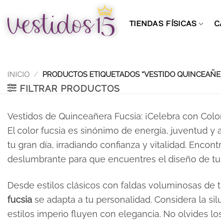
Saltar
al
TIENDAS FÍSICAS
C
contenido
INICIO
/
PRODUCTOS ETIQUETADOS “VESTIDO QUINCEAÑER
FILTRAR PRODUCTOS
Vestidos de Quinceañera Fucsia: ¡Celebra con Color
El color fucsia es sinónimo de energía, juventud y 
tu gran día, irradiando confianza y vitalidad. Encon
deslumbrante para que encuentres el diseño de tu
Desde estilos clásicos con faldas voluminosas de t
fucsia
se adapta a tu personalidad. Considera la silu
estilos imperio fluyen con elegancia. No olvides l