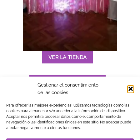
VER LA TIENDA
PONERME EN CONTACTO
Gestionar el consentimiento
de las cookies
Para ofrecer las mejores experiencias, utilizamos tecnologías como las
cookies para almacenar y/o acceder a la información del dispositivo.
Aceptar nos permitirá procesar datos como el comportamiento de
navegación o las identificaciones únicas en este sitio. No aceptar puede
Visa
MasterCard
American
PayPal
Klarna
Google
afectar negativamente a ciertas funciones.
Express
Pay
TIENDA
BLOG
GUÍA DE COMPRA
CONTACTO
COOKIES