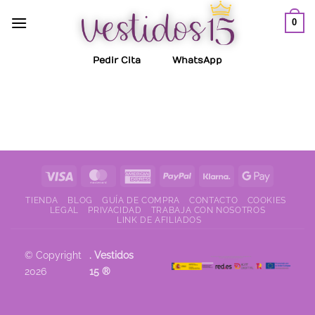
0
Pedir Cita
WhatsApp
TIENDA
BLOG
GUÍA DE COMPRA
CONTACTO
COOKIES
LEGAL
PRIVACIDAD
TRABAJA CON NOSOTROS
LINK DE AFILIADOS
© Copyright
. Vestidos
2026
15 ®