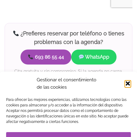
¿Prefieres reservar por teléfono o tienes
problemas con la agenda?
693 86 55 44
WhatsApp
Cita gratuita y sin compromiso. Si la agenda no carga,
llámanos o escríbenos.
Gestionar el consentimiento
de las cookies
Para ofrecer las mejores experiencias, utilizamos tecnologías como las
cookies para almacenar y/o acceder a la información del dispositivo.
Aceptar nos permitirá procesar datos como el comportamiento de
navegación o las identificaciones únicas en este sitio. No aceptar puede
Visa
MasterCard
American
PayPal
Klarna
Google
afectar negativamente a ciertas funciones.
Express
Pay
TIENDA
BLOG
GUÍA DE COMPRA
CONTACTO
COOKIES